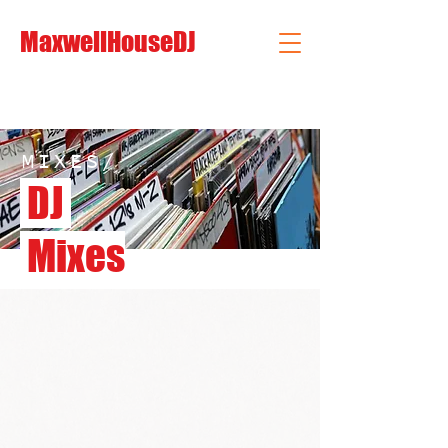
MaxwellHouseDJ
MIXES/
DJ
Mixes